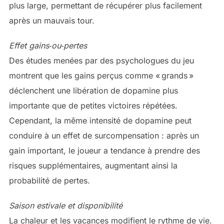
plus large, permettant de récupérer plus facilement
après un mauvais tour.
Effet gains‑ou‑pertes
Des études menées par des psychologues du jeu
montrent que les gains perçus comme « grands »
déclenchent une libération de dopamine plus
importante que de petites victoires répétées.
Cependant, la même intensité de dopamine peut
conduire à un effet de surcompensation : après un
gain important, le joueur a tendance à prendre des
risques supplémentaires, augmentant ainsi la
probabilité de pertes.
Saison estivale et disponibilité
La chaleur et les vacances modifient le rythme de vie.