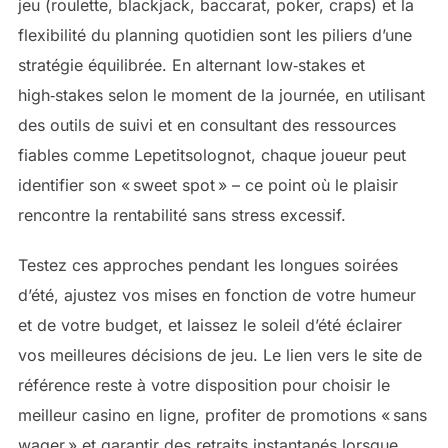
jeu (roulette, blackjack, baccarat, poker, craps) et la
flexibilité du planning quotidien sont les piliers d’une
stratégie équilibrée. En alternant low‑stakes et
high‑stakes selon le moment de la journée, en utilisant
des outils de suivi et en consultant des ressources
fiables comme Lepetitsolognot, chaque joueur peut
identifier son « sweet spot » – ce point où le plaisir
rencontre la rentabilité sans stress excessif.
Testez ces approches pendant les longues soirées
d’été, ajustez vos mises en fonction de votre humeur
et de votre budget, et laissez le soleil d’été éclairer
vos meilleures décisions de jeu. Le lien vers le site de
référence reste à votre disposition pour choisir le
meilleur casino en ligne, profiter de promotions « sans
wager » et garantir des retraits instantanés lorsque