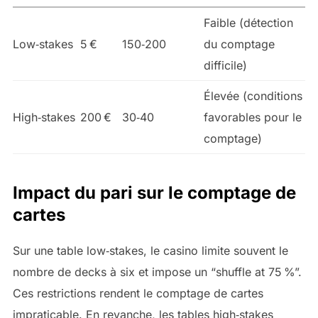
Faible (détection
Low‑stakes
5 €
150‑200
du comptage
difficile)
Élevée (conditions
High‑stakes
200 €
30‑40
favorables pour le
comptage)
Impact du pari sur le comptage de
cartes
Sur une table low‑stakes, le casino limite souvent le
nombre de decks à six et impose un “shuffle at 75 %”.
Ces restrictions rendent le comptage de cartes
impraticable. En revanche, les tables high‑stakes