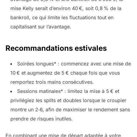
mise Kelly serait d’environ 40 €, soit 0,8 % de la
bankroll, ce qui limite les fluctuations tout en
capitalisant sur l’avantage.
Recommandations estivales
Soirées longues* : commencez avec une mise de
10 € et augmentez de 5 € chaque fois que vous
remportez trois mains consécutives.
Sessions matinales* : limitez la mise à 5 € et
privilégiez les splits et doubles lorsque le croupier
montre un 2‑6, afin de maximiser le rendement sans
prendre de risques inutiles.
En combinant une mise de départ adaptée à votre