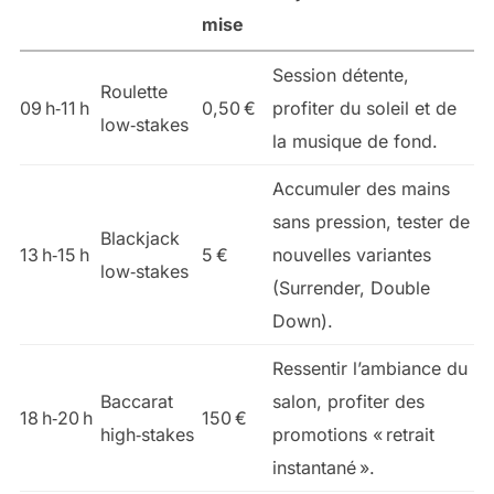
mise
Session détente,
Roulette
09 h‑11 h
0,50 €
profiter du soleil et de
low‑stakes
la musique de fond.
Accumuler des mains
sans pression, tester de
Blackjack
13 h‑15 h
5 €
nouvelles variantes
low‑stakes
(Surrender, Double
Down).
Ressentir l’ambiance du
Baccarat
salon, profiter des
18 h‑20 h
150 €
high‑stakes
promotions « retrait
instantané ».