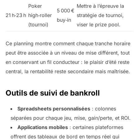
Poker
Mettre à l’épreuve la
5 000 €
21 h‑23 h
high‑roller
stratégie de tournoi,
buy‑in
(tournoi)
viser le prize pool.
Ce planning montre comment chaque tranche horaire
peut être associée à un niveau de mise différent, tout
en conservant un fil conducteur : le plaisir d’été reste
central, la rentabilité reste secondaire mais maîtrisée.
Outils de suivi de bankroll
Spreadsheets personnalisées
: colonnes
séparées pour chaque jeu, mise, gain/perte, et ROI.
Applications mobiles
: certaines plateformes
offrent des tableaux de bord en temps réel qui