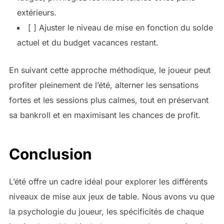
extérieurs.
[ ] Ajuster le niveau de mise en fonction du solde
actuel et du budget vacances restant.
En suivant cette approche méthodique, le joueur peut
profiter pleinement de l’été, alterner les sensations
fortes et les sessions plus calmes, tout en préservant
sa bankroll et en maximisant les chances de profit.
Conclusion
L’été offre un cadre idéal pour explorer les différents
niveaux de mise aux jeux de table. Nous avons vu que
la psychologie du joueur, les spécificités de chaque