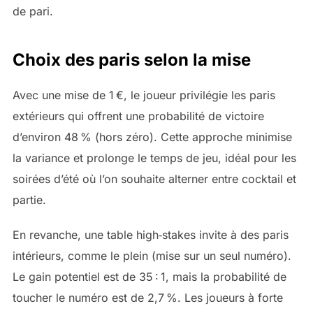
de pari.
Choix des paris selon la mise
Avec une mise de 1 €, le joueur privilégie les paris
extérieurs qui offrent une probabilité de victoire
d’environ 48 % (hors zéro). Cette approche minimise
la variance et prolonge le temps de jeu, idéal pour les
soirées d’été où l’on souhaite alterner entre cocktail et
partie.
En revanche, une table high‑stakes invite à des paris
intérieurs, comme le plein (mise sur un seul numéro).
Le gain potentiel est de 35 : 1, mais la probabilité de
toucher le numéro est de 2,7 %. Les joueurs à forte