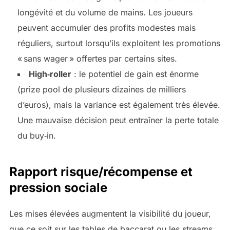
longévité et du volume de mains. Les joueurs
peuvent accumuler des profits modestes mais
réguliers, surtout lorsqu’ils exploitent les promotions
« sans wager » offertes par certains sites.
High‑roller
: le potentiel de gain est énorme
(prize pool de plusieurs dizaines de milliers
d’euros), mais la variance est également très élevée.
Une mauvaise décision peut entraîner la perte totale
du buy‑in.
Rapport risque/récompense et
pression sociale
Les mises élevées augmentent la visibilité du joueur,
que ce soit sur les tables de baccarat ou les streams