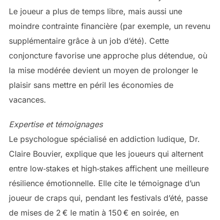
Le joueur a plus de temps libre, mais aussi une
moindre contrainte financière (par exemple, un revenu
supplémentaire grâce à un job d’été). Cette
conjoncture favorise une approche plus détendue, où
la mise modérée devient un moyen de prolonger le
plaisir sans mettre en péril les économies de
vacances.
Expertise et témoignages
Le psychologue spécialisé en addiction ludique, Dr.
Claire Bouvier, explique que les joueurs qui alternent
entre low‑stakes et high‑stakes affichent une meilleure
résilience émotionnelle. Elle cite le témoignage d’un
joueur de craps qui, pendant les festivals d’été, passe
de mises de 2 € le matin à 150 € en soirée, en